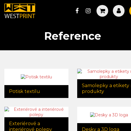
Reference
Samolepky a etikety
Potisk textilu
produkty
Exteriérové a
interiérové polepy
Desky a 3D loga